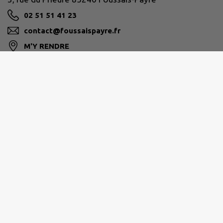
02 51 51 41 23
contact@foussaispayre.fr
M'Y RENDRE
www.foussais-payre.fr
PAYS-DE-FONTENAY-VENDÉE
02 28 13 07 07
service.admi@fontenayvendee.fr
www.fontenayvendee.fr/