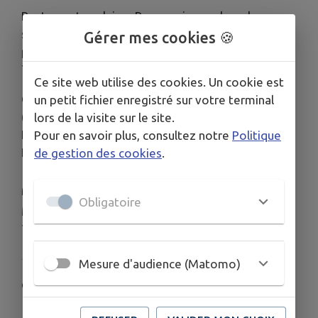
Restaurant scolaire : Repas pris sur place, le
service est assuré et géré par la mairie. Repas
Gérer mes cookies 🍪
préparé à Fontenay le Comte
Transport : ramassage assuré par la mairie.
Ce site web utilise des cookies. Un cookie est
Conseil Municipal des Enfants : Louis SOUCHET
un petit fichier enregistré sur votre terminal
(CM2), Maxence RAGOT (CM2), Célia
lors de la visite sur le site.
LOUSSIER (CM2), Capucine ROBIN (CM1), Raphaël
Pour en savoir plus, consultez notre
Politique
RAGOT (CM1) et Vivien SICOT (CM1).
de gestion des cookies
.
MENUS DE LA CANTINE
Obligatoire
Menus des écoles
Tarifs Restaurations et Garderie Periscolaire 2025
Mesure d'audience (Matomo)
COORDONNÉES
47, rue François Laurent 85240 Foussais-Payre