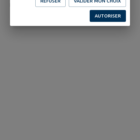
REFUSER
VALIDER MON CHOIX
ce.08500322n@ac-nantes.fr
02 51 51 41 80
AUTORISER