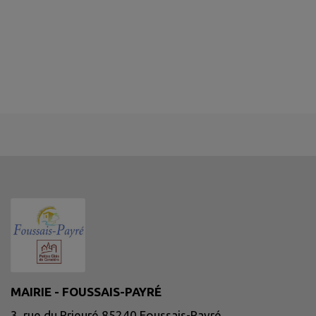
MAIRIE - FOUSSAIS-PAYRÉ
3, rue du Prieuré 85240 Foussais-Payré