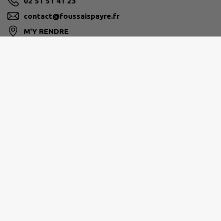
02 51 51 41 23
contact@foussaispayre.fr
M'Y RENDRE
www.foussais-payre.fr
PAYS-DE-FONTENAY-VENDÉE
02 28 13 07 07
service.admi@fontenayvendee.fr
www.fontenayvendee.fr/