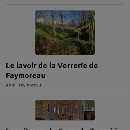
Sud entre le XIVe et XVe siècle ainsi qu’une chapelle
seigneuriale au XVIe siècle. La première mention du
village date de 1119 : Podium de Serra dans un acte de
Guillaume IX, duc d’Aquitaine. Ce dernier souhaite y être
enterré. L’église appartenait à l’époque à l’abbaye
clunisienne de...
Le lavoir de la Verrerie de
Faymoreau
4 km - Faymoreau