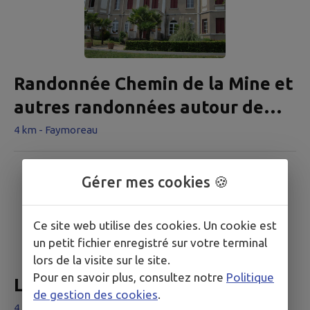
Randonnée Chemin de la Mine et
autres randonnées autour de
Faymoreau
4 km - Faymoreau
Gérer mes cookies 🍪
Ce site web utilise des cookies. Un cookie est
un petit fichier enregistré sur votre terminal
lors de la visite sur le site.
Pour en savoir plus, consultez notre
Politique
Le Château de la Citardière
de gestion des cookies
.
4 km - Mervent