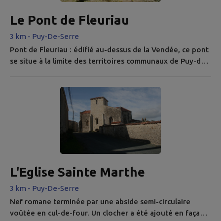
Le Pont de Fleuriau
3 km - Puy-De-Serre
Pont de Fleuriau : édifié au-dessus de la Vendée, ce pont
se situe à la limite des territoires communaux de Puy-de-
Serre et Faymoreau. Il est inscrit en tant que monument
historique depuis le 12 juillet 1982. Le pont de Fleuriau
témoigne de multiples époques de construction : XIIIe
siècle (naissance des arches en ogive), XVIe siècle
(reprises en plein cintre), XVIIIe siècle-XIXe siècle
(redan)...
L'Eglise Sainte Marthe
3 km - Puy-De-Serre
Nef romane terminée par une abside semi-circulaire
voûtée en cul-de-four. Un clocher a été ajouté en façade