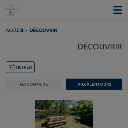
Contenu
Menu
Recherche
Pied de page
ACCUEIL
>
DÉCOUVRIR
DÉCOUVRIR
FILTRER
MA COMMUNE
AUX ALENTOURS
FILTRE ACTIF
Page 1. 10 points d'intérêts sur 821 affichés sur cette 