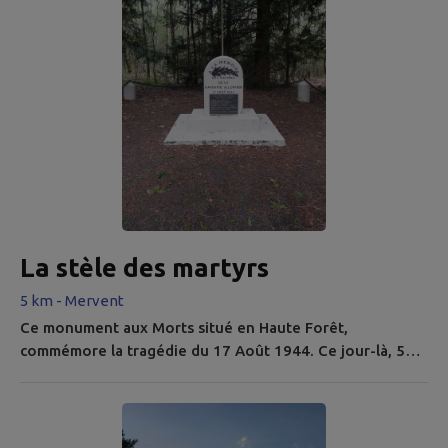
hectares avec un local et un chemin pour en faire le tour
à...
La stèle des martyrs
5 km - Mervent
Ce monument aux Morts situé en Haute Forêt,
commémore la tragédie du 17 Août 1944. Ce jour-là, 5
maquisards et 1 civil furent abbatus en forêt, en
représailles à la mort d’une sentinelle allemande à
Fontenay-le-Comte.