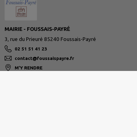
MAIRIE - FOUSSAIS-PAYRÉ
3, rue du Prieuré 85240 Foussais-Payré
02 51 51 41 23
contact@foussaispayre.fr
M'Y RENDRE
www.foussais-payre.fr