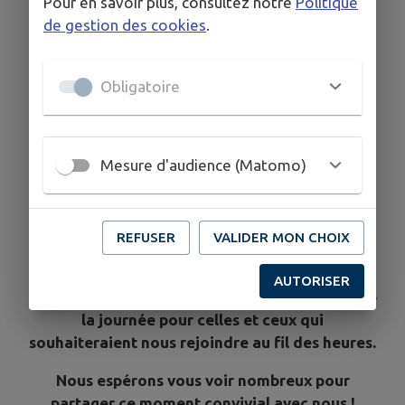
Information Importante
Pour en savoir plus, consultez notre
Politique
de gestion des cookies
.
En raison des fortes chaleurs annoncés, nous
avons été contraints de modifier l'organisation
de la journée de la kermesse afin de garantir le
Obligatoire
confort et la sécurité de tous.
Nouveau déroulement :
Mesure d'audience (Matomo)
10h30 : spectacle
11h00 - 13h00 : stands et buvette
REFUSER
VALIDER MON CHOIX
13h00 : repas moules-frites et buvette
AUTORISER
La buvette restera ouverte une bonne partie de
la journée pour celles et ceux qui
souhaiteraient nous rejoindre au fil des heures.
Nous espérons vous voir nombreux pour
partager ce moment convivial avec nous !