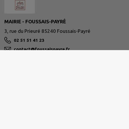
MAIRIE - FOUSSAIS-PAYRÉ
3, rue du Prieuré 85240 Foussais-Payré
02 51 51 41 23
contact@foussaispayre.fr
M'Y RENDRE
www.foussais-payre.fr
PAYS-DE-FONTENAY-VENDÉE