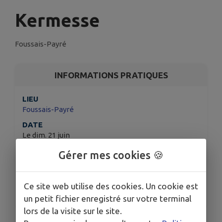
Kermesse
Foussais-Payré
INFORMATIONS PRATIQUES
LIEU
Foussais-Payré
DATE
Le dim. 21 juin
HORAIRES
Gérer mes cookies 🍪
À 10h30
ORGANISÉ PAR
Ce site web utilise des cookies. Un cookie est
APEL / OGEC Foussais-Payré
un petit fichier enregistré sur votre terminal
lors de la visite sur le site.