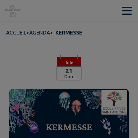
Contenu
Menu
Recherche
Pied de page
ACCUEIL
>
AGENDA
>
KERMESSE
Juin
21
Dim.