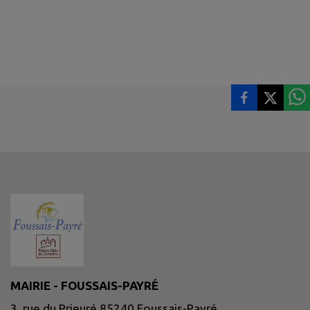
MAIRIE - FOUSSAIS-PAYRÉ
3, rue du Prieuré 85240 Foussais-Payré