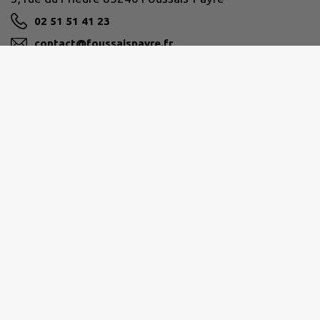
02 51 51 41 23
contact@foussaispayre.fr
M'Y RENDRE
www.foussais-payre.fr
PAYS-DE-FONTENAY-VENDÉE
02 28 13 07 07
service.admi@fontenayvendee.fr
www.fontenayvendee.fr/