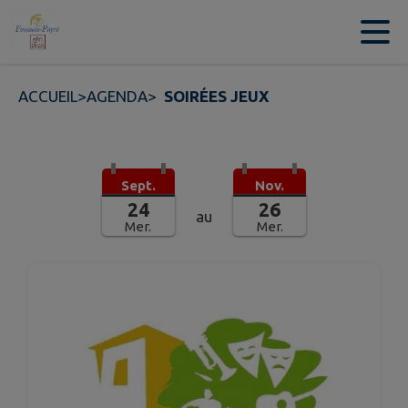
Contenu
Menu
Recherche
Pied de page
ACCUEIL
>
AGENDA
>
SOIRÉES JEUX
Sept.
Nov.
24
26
au
Mer.
Mer.