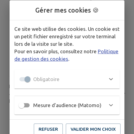
Gérer mes cookies 🍪
LIEU
11 rue Sainte Catherine
DATES
Ce site web utilise des cookies. Un cookie est
Du mer. 24 sept. au mer. 26 nov.
un petit fichier enregistré sur votre terminal
HORAIRES
lors de la visite sur le site.
19h45
Pour en savoir plus, consultez notre
Politique
de gestion des cookies
.
ORGANISÉ PAR
Association Culturelle
Obligatoire
Rendez-vous à l'Auberge Sainte Catherine à 19 h
45 pour les différentes soirées jeux (voir dates sur
l'affiche).
Mesure d'audience (Matomo)
Télécharger la pièce jointe
REFUSER
VALIDER MON CHOIX