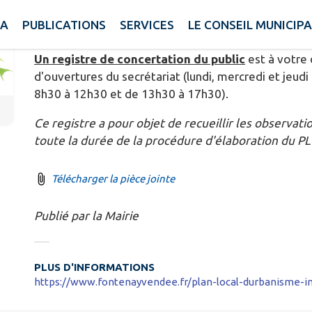
Publié le mardi 02 décembre 2025 - Foussais-Payré
A
PUBLICATIONS
SERVICES
LE CONSEIL MUNICIPA
Un registre de concertation du public
est à votre 
d'ouvertures du secrétariat (lundi, mercredi et jeud
8h30 à 12h30 et de 13h30 à 17h30).
Ce registre a pour objet de recueillir les observa
toute la durée de la procédure d'élaboration du PL
Télécharger la pièce jointe
Publié par la Mairie
PLUS D'INFORMATIONS
https://www.fontenayvendee.fr/plan-local-durbanisme-i