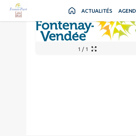
Contenu
Menu
Recherche
Pied de page
ACTUALITÉS
AGEND
1
/
1