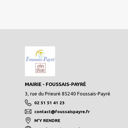
MAIRIE - FOUSSAIS-PAYRÉ
3, rue du Prieuré 85240 Foussais-Payré
02 51 51 41 23
contact@foussaispayre.fr
M'Y RENDRE