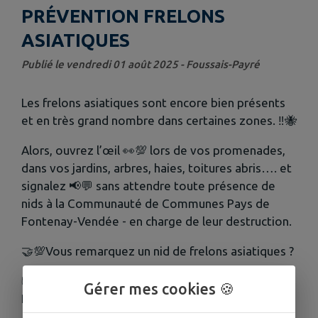
PRÉVENTION FRELONS
ASIATIQUES
Publié le vendredi 01 août 2025 - Foussais-Payré
Les frelons asiatiques sont encore bien présents
et en très grand nombre dans certaines zones. ‼️
🐝
Alors, ouvrez l’œil
👀💯
lors de vos promenades,
dans vos jardins, arbres, haies, toitures abris…. et
signalez 📢💬 sans attendre toute présence de
nids à la Communauté de Communes Pays de
Fontenay-Vendée - en charge de leur destruction.
🤝💯
Vous remarquez un nid de frelons asiatiques ?
🖱
Signalez-le à la Communauté de communes
Gérer mes cookies 🍪
Pays de Fontenay-Vendée,
https://urls.fr/ANHSXe