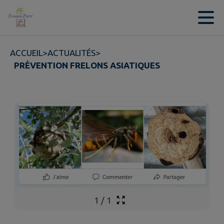
Contenu
Menu
Recherche
Pied de page
ACCUEIL
>
ACTUALITÉS
>
PRÉVENTION FRELONS ASIATIQUES
1
/
1