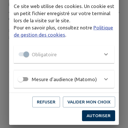
ℹ
La Communauté de communes finance chaque
Ce site web utilise des cookies. Un cookie est
année la destruction des nids de frelons asiatiques
un petit fichier enregistré sur votre terminal
du 1er mars au 31 octobre 2025 inclus.
lors de la visite sur le site.
Pour en savoir plus, consultez notre
Politique
#environnement #especesnuisibles
de gestion des cookies
.
#paysdefontenayvendee #frelonsasiatiques
Obligatoire
Publié par la Mairie
Mesure d'audience (Matomo)
REFUSER
VALIDER MON CHOIX
AUTORISER