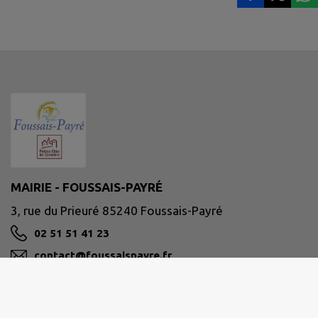
MAIRIE - FOUSSAIS-PAYRÉ
3, rue du Prieuré 85240 Foussais-Payré
02 51 51 41 23
contact@foussaispayre.fr
M'Y RENDRE
www.foussais-payre.fr